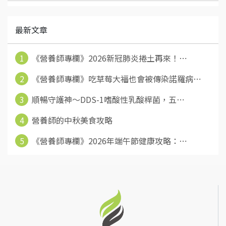
最新文章
1
《營養師專欄》2026新冠肺炎捲土再來！⋯
2
《營養師專欄》吃草莓大福也會被傳染諾羅病⋯
3
順暢守護神～DDS-1嗜酸性乳酸桿菌，五⋯
4
營養師的中秋美食攻略
5
《營養師專欄》2026年端午節健康攻略：⋯