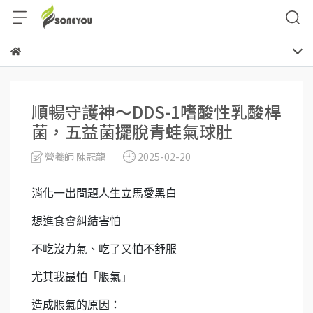
順暢守護神～DDS-1嗜酸性乳酸桿
菌，五益菌擺脫青蛙氣球肚
營養師 陳冠龍
2025-02-20
消化一出間題人生立馬愛黑白
想進食會糾結害怕
不吃沒力氣、吃了又怕不舒服
尤其我最怕「脹氣」
造成脹氣的原因：